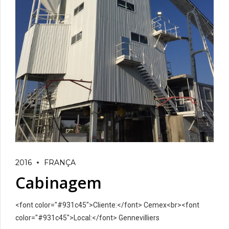
2016
FRANÇA
Cabinagem
<font color="#931c45">Cliente:</font> Cemex<br><font
color="#931c45">Local:</font> Gennevilliers